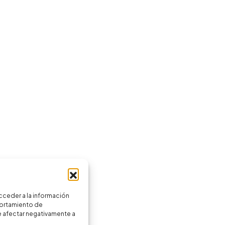
cceder a la información
portamiento de
de afectar negativamente a