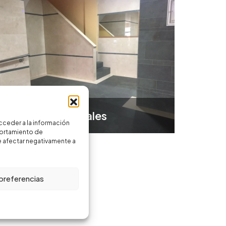
Fachadas y Portales
cceder a la información
portamiento de
de afectar negativamente a
 preferencias