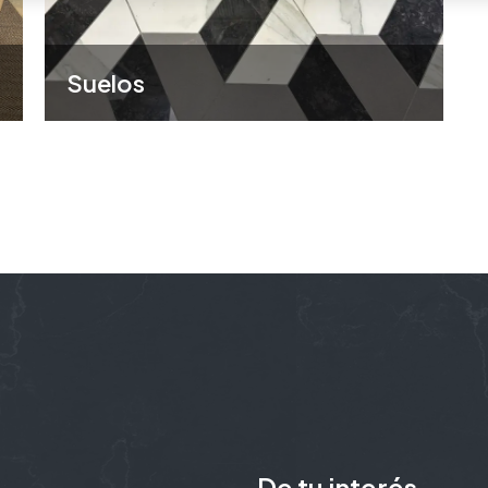
Suelos
De tu interés