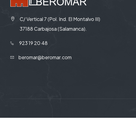
C/ Vertical 7 (Pol. Ind. El Montalvo III)
37188 Carbajosa (Salamanca).
923 19 20 48
beromar@beromar.com