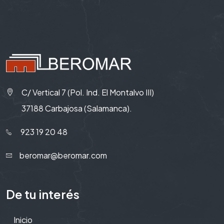
C/ Vertical 7 (Pol. Ind. El Montalvo III)
37188 Carbajosa (Salamanca).
923 19 20 48
beromar@beromar.com
De tu interés
Inicio