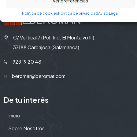
Ver preferencias
Política de cookies
Política de privacidad
Aviso Legal
C/ Vertical 7 (Pol. Ind. El Montalvo III)
37188 Carbajosa (Salamanca).
923 19 20 48
beromar@beromar.com
De tu interés
Inicio
Sobre Nosotros