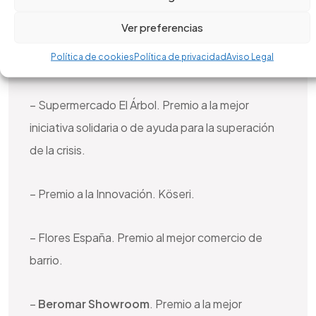
Ver preferencias
– Francisco de Cabo. Premio a la mejor
Política de cookies
Política de privacidad
Aviso Legal
trayectoria comercial con futuro.
– Supermercado El Árbol. Premio a la mejor
iniciativa solidaria o de ayuda para la superación
de la crisis.
– Premio a la Innovación. Köseri.
– Flores España. Premio al mejor comercio de
barrio.
–
Beromar Showroom
. Premio a la mejor