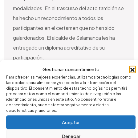
modalidades. En el trascurso del acto también se
ha hecho un reconocimiento a todos los
participantes en el certamen que no han sido
galardonados. El alcalde de Salamanca les ha
entregado un diploma acreditativo de su
participación.
Gestionar consentimiento
En esta segunda edición los seis comercios
Para ofrecer las mejores experiencias, utilizamos tecnologías como
las cookies para almacenar y/o acceder a la información del
ganadores han sido: Francisco de Cabo,
dispositivo. El consentimiento de estas tecnologías nos permitirá
procesar datos como el comportamiento de navegación o las
Supermercados El Árbol, Köseri, Flores España,
identificaciones únicas en este sitio. No consentir o retirar el
consentimiento, puede afectar negativamente a ciertas
Beromar Showroom
y Peletería Galante. Las
características y funciones.
categorías están dotadas con 2.000 euros cada
Aceptar
una y un premio especial, con una dotación
económica de 3.000 euros.
Denegar